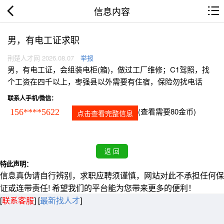
信息内容
男，有电工证求职
荆楚人才网 2026.08.07
举报
男，有电工证，会组装电柜(箱)，做过工厂维修；C1驾照，找
个工资在四千以上，枣强县以外需要有住宿，保险勿扰电话
联系人手机/微信：
(查看需要80金币)
156****5622
点击查看完整信息
特此声明：
信息真伪请自行辨别，求职应聘须谨慎，网站对此不承担任何保
证或连带责任! 希望我们的平台能为您带来更多的便利！
[
联系客服
]
[
最新找人才
]