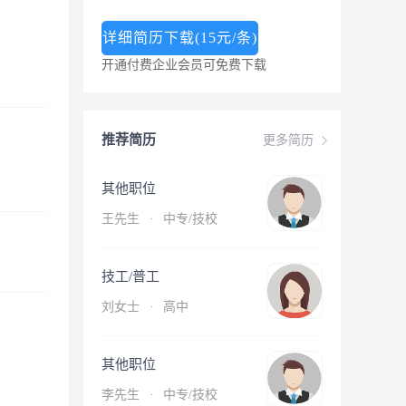
详细简历下载(15元/条)
开通付费企业会员可免费下载
推荐简历
更多简历
其他职位
王先生
·
中专/技校
技工/普工
刘女士
·
高中
其他职位
李先生
·
中专/技校