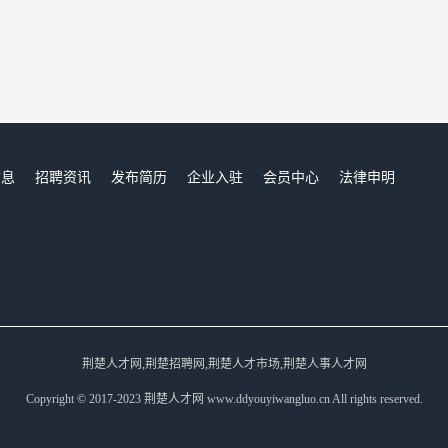
信息
招聘资讯
发布简历
企业入驻
会员中心
法律申明
们
荆楚人才网,荆楚招聘网,荆楚人才市场,荆楚人事人才网
Copyright © 2017-2023 荆楚人才网 www.ddyouyiwangluo.cn All rights reserved.