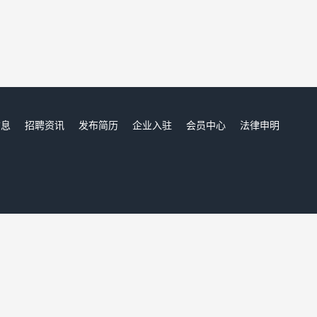
信息
招聘资讯
发布简历
企业入驻
会员中心
法律申明
们
荆楚人才网,荆楚招聘网,荆楚人才市场,荆楚人事人才网
Copyright © 2017-2023 荆楚人才网 www.ddyouyiwangluo.cn All rights reserved.