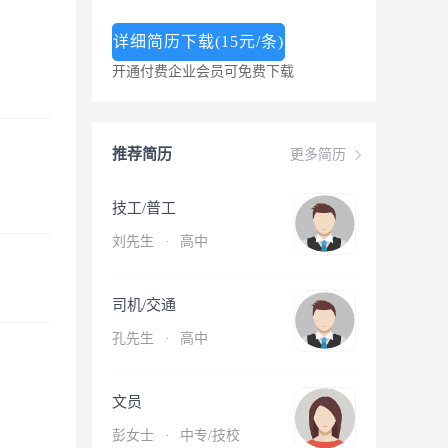
详细简历下载(15元/条)
开通付费企业会员可免费下载
推荐简历
更多简历
技工/普工
刘先生
·
高中
司机/交通
孔先生
·
高中
文员
彭女士
·
中专/技校